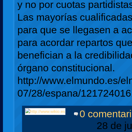
y no por cuotas partidista
Las mayorías cualificadas
para que se llegasen a a
para acordar repartos qu
benefician a la credibilid
órgano constitucional.
http://www.elmundo.es/e
07/28/espana/121724016
0 comentar
28 de j