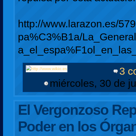
http://www.larazon.es/579
pa%C3%B1a/La_Generalit
a_el_espa%F1ol_en_las_
3 c
miércoles, 30 de j
El Vergonzoso Rep
Poder en los Órga