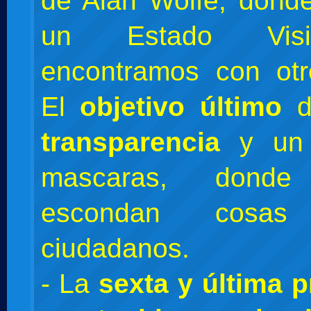
de Alan Wolfe, dond
un Estado Vis
encontramos con otro
El
objetivo último
d
transparencia
y un 
mascaras, don
escondan cosa
ciudadanos.
- La
sexta y última 