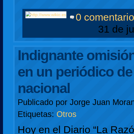
0 comentari
31 de j
Indignante omisión
en un periódico de
nacional
Publicado por
Jorge Juan Moran
Etiquetas:
Otros
Hoy en el Diario “La Razó