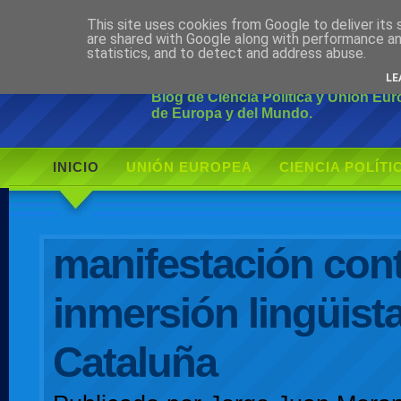
This site uses cookies from Google to deliver its 
Ciudadano Mo
are shared with Google along with performance an
statistics, and to detect and address abuse.
LE
Blog de Ciencia Política y Unión Eu
de Europa y del Mundo.
INICIO
UNIÓN EUROPEA
CIENCIA POLÍTI
AUTOR
manifestación cont
inmersión lingüist
Cataluña