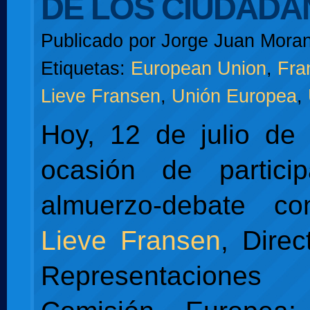
DE LOS CIUDAD
Publicado por
Jorge Juan Moran
Etiquetas:
European Union
,
Fra
Lieve Fransen
,
Unión Europea
,
Hoy, 12 de julio de
ocasión de partic
almuerzo-debate c
Lieve Fransen
, Direc
Representacion