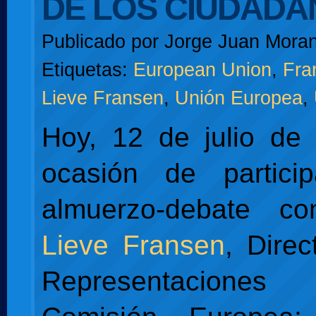
DE LOS CIUDAD
Publicado por
Jorge Juan Moran
Etiquetas:
European Union
,
Fra
Lieve Fransen
,
Unión Europea
,
Hoy, 12 de julio de
ocasión de partic
almuerzo-debate c
Lieve Fransen
, Direc
Representacion