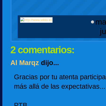
ma
j
2 comentarios:
Al Marqz
dijo...
Gracias por tu atenta particip
más allá de las expectativas..
PTB