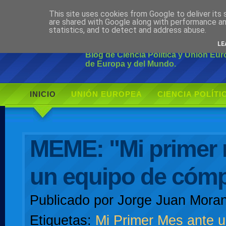
This site uses cookies from Google to deliver its 
Ciudadano Mo
are shared with Google along with performance an
statistics, and to detect and address abuse.
LE
Blog de Ciencia Política y Unión Eu
de Europa y del Mundo.
INICIO
UNIÓN EUROPEA
CIENCIA POLÍTI
AUTOR
MEME: "Mi primer 
un equipo de cóm
Publicado por
Jorge Juan Moran
Etiquetas:
Mi Primer Mes ante u