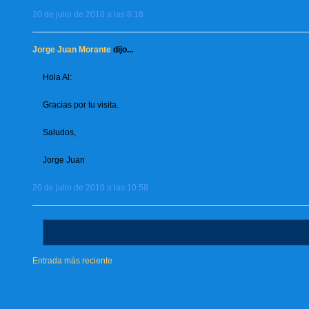
20 de julio de 2010 a las 8:18
Jorge Juan Morante
dijo...
Hola Al:
Gracias por tu visita.
Saludos,
Jorge Juan
20 de julio de 2010 a las 10:58
Entrada más reciente