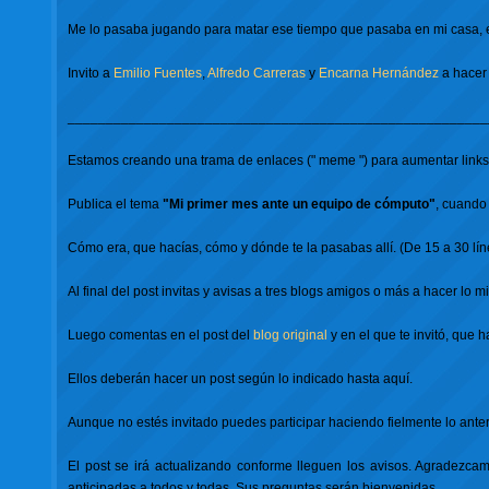
Me lo pasaba jugando para matar ese tiempo que pasaba en mi casa, e
Invito a
Emilio Fuentes
,
Alfredo Carreras
y
Encarna Hernández
a hacer
_______________________________________________________
Estamos creando una trama de enlaces (" meme ") para aumentar links y 
Publica el tema
"Mi primer mes ante un equipo de cómputo"
, cuando
Cómo era, que hacías, cómo y dónde te la pasabas allí. (De 15 a 30 lín
Al final del post invitas y avisas a tres blogs amigos o más a hacer lo m
Luego comentas en el post del
blog original
y en el que te invitó, que 
Ellos deberán hacer un post según lo indicado hasta aquí.
Aunque no estés invitado puedes participar haciendo fielmente lo anter
El post se irá actualizando conforme lleguen los avisos. Agradezca
anticipadas a todos y todas. Sus preguntas serán bienvenidas.