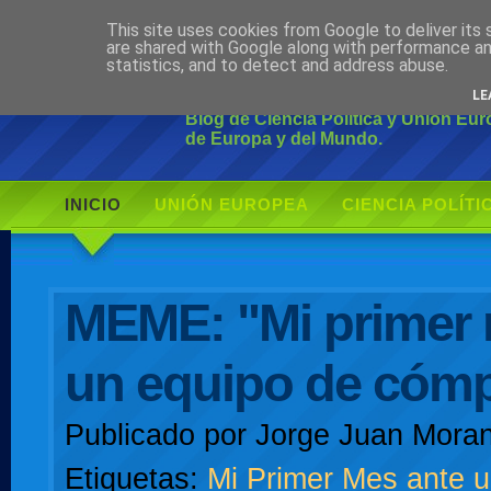
This site uses cookies from Google to deliver its 
Ciudadano Mo
are shared with Google along with performance an
statistics, and to detect and address abuse.
LE
Blog de Ciencia Política y Unión Eu
de Europa y del Mundo.
INICIO
UNIÓN EUROPEA
CIENCIA POLÍTI
AUTOR
MEME: "Mi primer 
un equipo de cóm
Publicado por
Jorge Juan Moran
Etiquetas:
Mi Primer Mes ante u