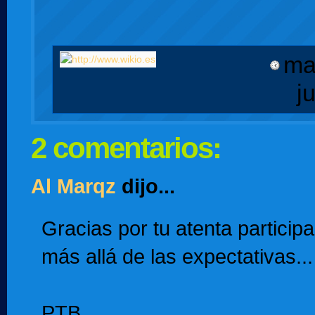
ma
j
2 comentarios:
Al Marqz
dijo...
Gracias por tu atenta particip
más allá de las expectativas..
PTB