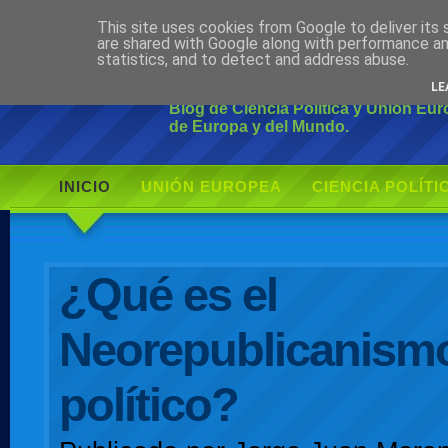
This site uses cookies from Google to deliver its 
Ciudadano Mo
are shared with Google along with performance an
statistics, and to detect and address abuse.
LE
Blog de Ciencia Política y Unión Eu
de Europa y del Mundo.
INICIO
UNIÓN EUROPEA
CIENCIA POLÍTI
AUTOR
¿Qué es el
Neorepublicanism
político?