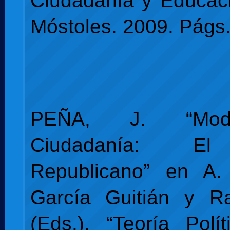
Ciudadanía y Educac
Móstoles. 2009. Págs.
PEÑA, J. “Mod
Ciudadanía: E
Republicano” en A. 
García Guitián y 
(Eds.), “Teoría Polít