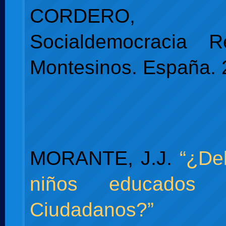
CORDERO,
Socialdemocracia Re
Montesinos. España.
MORANTE, J.J.
“¿De
niños educados 
Ciudadanos?”