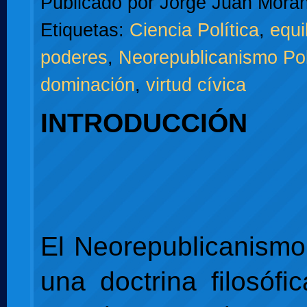
Publicado por
Jorge Juan Moran
Etiquetas:
Ciencia Política
,
equi
poderes
,
Neorepublicanismo Pol
dominación
,
virtud cívica
INTRODUCCIÓN
El Neorepublicanismo 
una doctrina filosófi