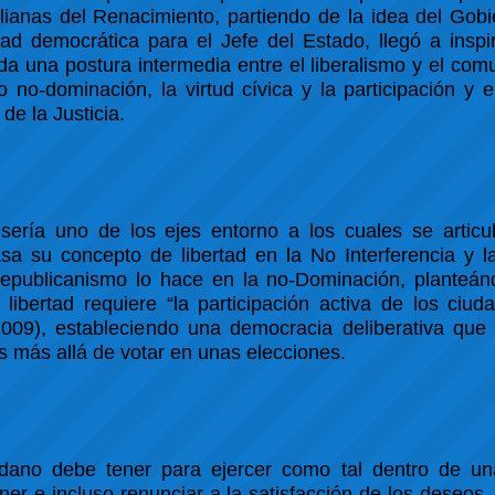
alianas del Renacimiento, partiendo de la idea del Gob
dad democrática para el Jefe del Estado, llegó a inspi
da una postura intermedia entre el liberalismo y el com
o no-dominación, la virtud cívica y la participación y el
de la Justicia.
ería uno de los ejes entorno a los cuales se articula
asa su concepto de libertad en la No Interferencia y 
republicanismo lo hace en la no-Dominación, planteá
libertad requiere “la participación activa de los ciu
 2009), estableciendo una democracia deliberativa que
s más allá de votar en unas elecciones.
dadano debe tener para ejercer como tal dentro de u
ner e incluso renunciar a la satisfacción de los deseos,