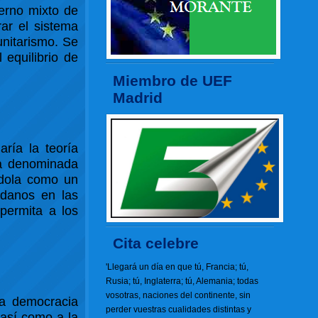
ierno mixto de
rar el sistema
unitarismo. Se
 equilibrio de
Miembro de UEF
Madrid
ría la teoría
la denominada
ndola como un
dadanos en las
 permita a los
Cita celebre
'Llegará un día en que tú, Francia; tú,
Rusia; tú, Inglaterra; tú, Alemania; todas
vosotras, naciones del continente, sin
na democracia
perder vuestras cualidades distintas y
 así como a la