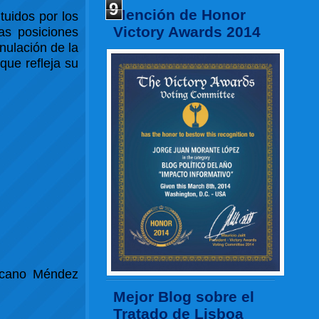
9
Mención de Honor
tuidos por los
Victory Awards 2014
las posiciones
anulación de la
que refleja su
oscano Méndez
Mejor Blog sobre el
Tratado de Lisboa