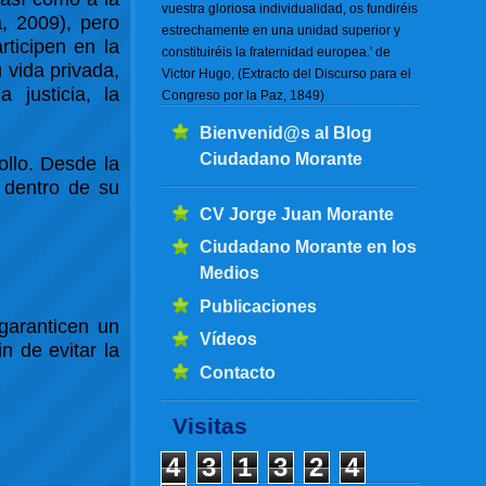
vuestra gloriosa individualidad, os fundiréis
a, 2009), pero
estrechamente en una unidad superior y
ticipen en la
constituiréis la fraternidad europea.' de
 vida privada,
Victor Hugo, (Extracto del Discurso para el
 justicia, la
Congreso por la Paz, 1849)
Bienvenid@s al Blog
Ciudadano Morante
ollo. Desde la
 dentro de su
CV Jorge Juan Morante
Ciudadano Morante en los
Medios
Publicaciones
garanticen un
Vídeos
n de evitar la
Contacto
Visitas
4
3
1
3
2
4