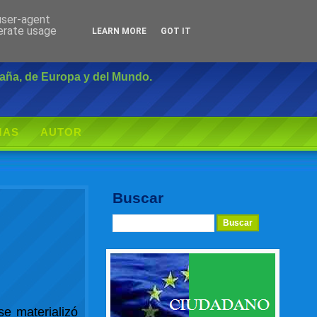
 user-agent
Inicio
|
Login
nerate usage
LEARN MORE
GOT IT
paña, de Europa y del Mundo.
MAS
AUTOR
Buscar
se materializó