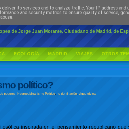
deliver its services and to analyze traffic. Your IP address and
rante
formance and security metrics to ensure quality of service, ge
 abuse.
uropea de Jorge Juan Morante, Ciudadano de Madrid, de Es
CA
ECOLOGÍA
MADRID
VIAJES
OTROS TE
smo político?
o de poderes
,
Neorepublicanismo Político
,
no dominación
,
virtud cívica
ilosófica inspirada en el pensamiento republicano que 