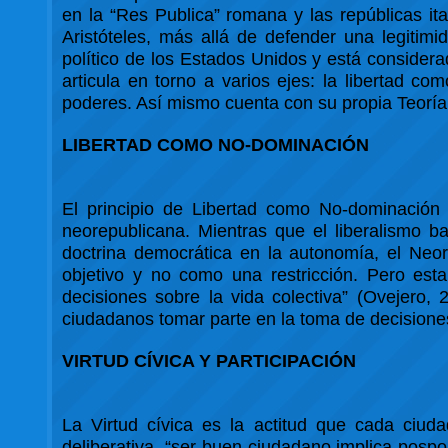
en la “Res Publica” romana y las repúblicas it
Aristóteles, más allá de defender una legitimi
político de los Estados Unidos y está considera
articula en torno a varios ejes: la libertad com
poderes. Así mismo cuenta con su propia Teoría 
LIBERTAD COMO NO-DOMINACIÓN
El principio de Libertad como No-dominación s
neorepublicana. Mientras que el liberalismo b
doctrina democrática en la autonomía, el Neo
objetivo y no como una restricción. Pero esta 
decisiones sobre la vida colectiva” (Ovejero,
ciudadanos tomar parte en la toma de decisione
VIRTUD CÍVICA Y PARTICIPACIÓN
La Virtud cívica es la actitud que cada ciu
deliberativa, “ser buen ciudadano implica pospo