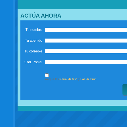
ACTÚA AHORA
Tu nombre
Tu apellido
Tu correo-e
Cód. Postal
Acepto las
Norm. de Uso
y
Pol. de Priv.