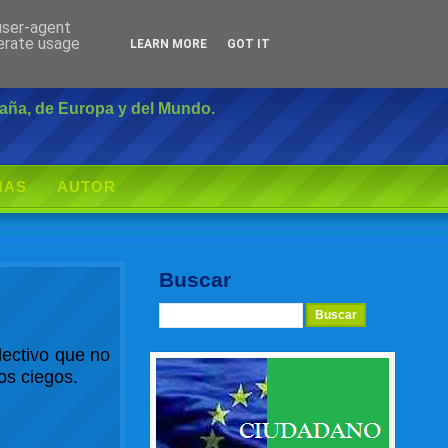
 user-agent
Inicio
|
Login
nerate usage
LEARN MORE
GOT IT
paña, de Europa y del Mundo.
MAS
AUTOR
Buscar
lectivo que no
os ciegos.