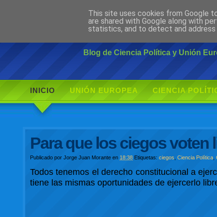
This site uses cookies from Google to 
Ciudadano Mo
are shared with Google along with per
statistics, and to detect and address
Blog de Ciencia Política y Unión E
INICIO
UNIÓN EUROPEA
CIENCIA POLÍTI
Para que los ciegos voten 
Publicado por
Jorge Juan Morante
en
18:38
Etiquetas:
ciegos
,
Ciencia Política
,
Todos tenemos el derecho constitucional a ejerc
tiene las mismas oportunidades de ejercerlo libr