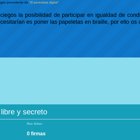
agen procedente de
"El periodista digital"
iegos la posibilidad de participar en igualdad de cond
esitarían es poner las papeletas en braille, por ello os 
libre y secreto
Nos faltan
0 firmas