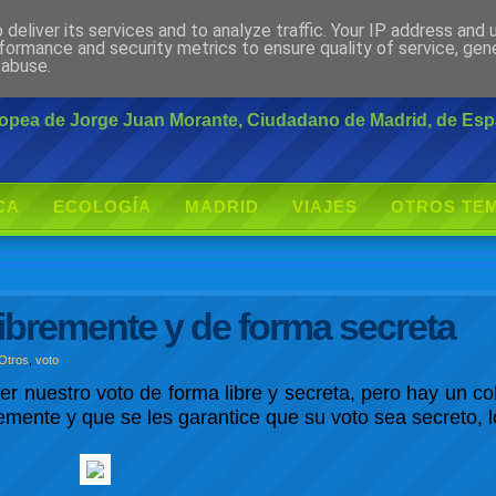
deliver its services and to analyze traffic. Your IP address and
rante
formance and security metrics to ensure quality of service, ge
 abuse.
uropea de Jorge Juan Morante, Ciudadano de Madrid, de Es
CA
ECOLOGÍA
MADRID
VIAJES
OTROS TE
libremente y de forma secreta
Otros
,
voto
er nuestro voto de forma libre y secreta, pero hay un co
emente y que se les garantice que su voto sea secreto, l