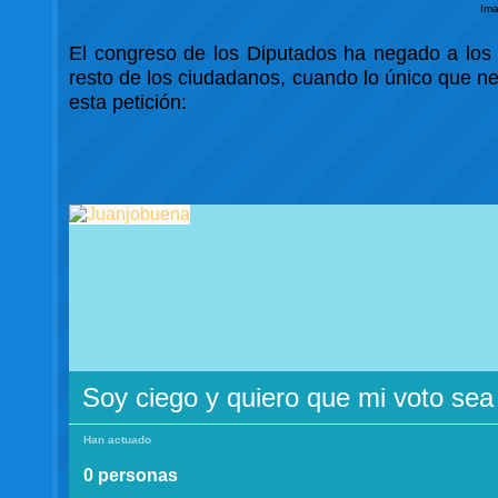
Im
El congreso de los Diputados ha negado a los c
resto de los ciudadanos, cuando lo único que nec
esta petición:
Soy ciego y quiero que mi voto sea 
Han actuado
0 personas