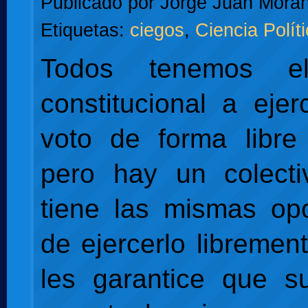
Publicado por
Jorge Juan Moran
Etiquetas:
ciegos
,
Ciencia Polít
Todos tenemos e
constitucional a ejer
voto de forma libre
pero hay un colect
tiene las mismas op
de ejercerlo libremen
les garantice que s