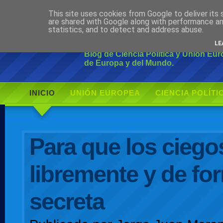
This site uses cookies from Google to deliver its 
Ciudadano Mo
are shared with Google along with performance an
statistics, and to detect and address abuse.
LE
Blog de Ciencia Política y Unión Eu
de Europa y del Mundo.
INICIO
UNIÓN EUROPEA
CIENCIA POLÍTI
AUTOR
Para que los ciego
libremente y de fo
secreta