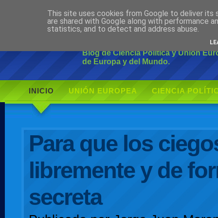
This site uses cookies from Google to deliver its 
Ciudadano Mo
are shared with Google along with performance an
statistics, and to detect and address abuse.
LE
Blog de Ciencia Política y Unión Eu
de Europa y del Mundo.
INICIO
UNIÓN EUROPEA
CIENCIA POLÍTI
AUTOR
Para que los ciego
libremente y de fo
secreta