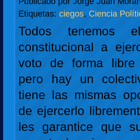
Publicado por
Jorge Juan Moran
Etiquetas:
ciegos
,
Ciencia Polít
Todos tenemos e
constitucional a ejer
voto de forma libre
pero hay un colect
tiene las mismas op
de ejercerlo libremen
les garantice que s