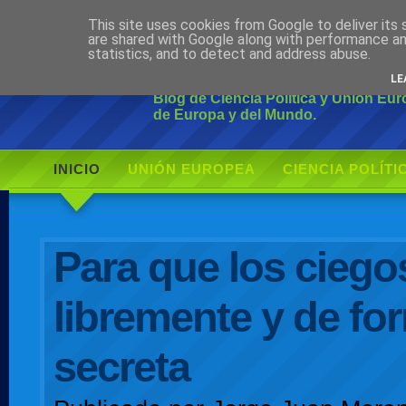
This site uses cookies from Google to deliver its 
Ciudadano Mo
are shared with Google along with performance an
statistics, and to detect and address abuse.
LE
Blog de Ciencia Política y Unión Eu
de Europa y del Mundo.
INICIO
UNIÓN EUROPEA
CIENCIA POLÍTI
AUTOR
Para que los ciego
libremente y de fo
secreta