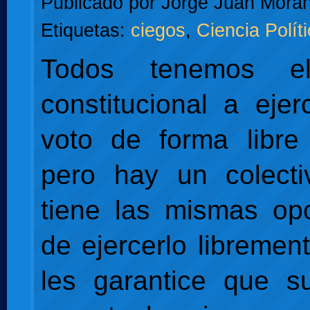
Publicado por
Jorge Juan Moran
Etiquetas:
ciegos
,
Ciencia Polít
Todos tenemos e
constitucional a ejer
voto de forma libre
pero hay un colect
tiene las mismas op
de ejercerlo libremen
les garantice que s