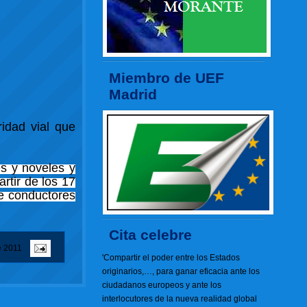
Miembro de UEF
Madrid
idad vial que
es y noveles y
rtir de los 17
e conductores
Cita celebre
e 2011
'Compartir el poder entre los Estados
originarios,…, para ganar eficacia ante los
ciudadanos europeos y ante los
interlocutores de la nueva realidad global