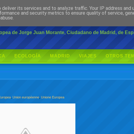
deliver its services and to analyze traffic. Your IP address and
rante
formance and security metrics to ensure quality of service, ge
 abuse.
uropea de Jorge Juan Morante, Ciudadano de Madrid, de Es
CA
ECOLOGÍA
MADRID
VIAJES
OTROS TE
Europea
,
Union européenne
,
Unione Europea