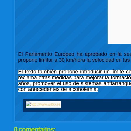
El Parlamento Europeo ha aprobado en la ses
propone limitar a 30 km/hora la velocidad en las
El texto también propone introducir un límite 
reclama otras medidas para mejorar la formació
años, promover el uso de sistemas antiarranqu
con antecedentes de alcoholemia.
0 comentarios: