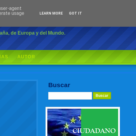
 user-agent
Inicio
|
Login
nerate usage
LEARN MORE
GOT IT
paña, de Europa y del Mundo.
MAS
AUTOR
Buscar