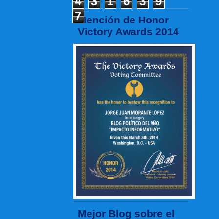
4
3
1
6
3
9
7
Mención de Honor
Victory Awards 2014
Mejor Blog sobre el