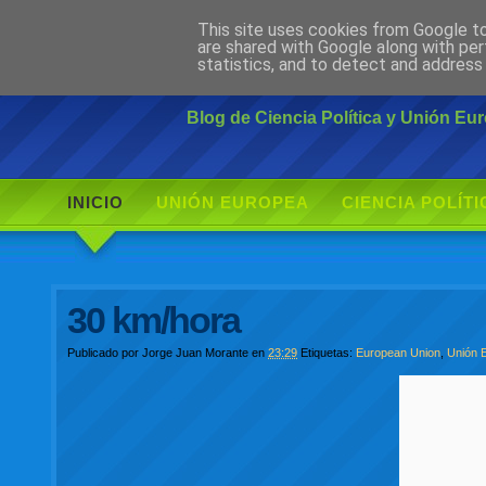
This site uses cookies from Google to 
Ciudadano Mo
are shared with Google along with per
statistics, and to detect and address
Blog de Ciencia Política y Unión E
INICIO
UNIÓN EUROPEA
CIENCIA POLÍTI
30 km/hora
Publicado por
Jorge Juan Morante
en
23:29
Etiquetas:
European Union
,
Unión 