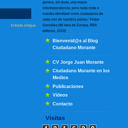
genera, sin duda, una mayor
interdependencia, pero nada resta a
nuestra identidad como ciudadanos de
cada uno de nuestros países.' Felipe
González,(Mi idea de Europa, RBA
Entrada antigua
editores, 2010)
Bienvenid@s al Blog
Ciudadano Morante
CV Jorge Juan Morante
Ciudadano Morante en los
Medios
Publicaciones
Vídeos
Contacto
Visitas