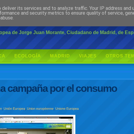
deliver its services and to analyze traffic. Your IP address and
rante
formance and security metrics to ensure quality of service, ge
 abuse.
uropea de Jorge Juan Morante, Ciudadano de Madrid, de Es
CA
ECOLOGÍA
MADRID
VIAJES
OTROS TE
na campaña por el consumo
on
,
Unión Europea
,
Union européenne
,
Unione Europea