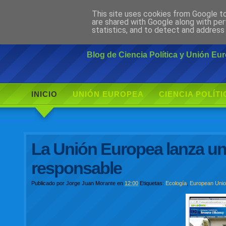
This site uses cookies from Google to 
Ciudadano Mo
are shared with Google along with per
statistics, and to detect and address
Blog de Ciencia Política y Unión E
INICIO
UNIÓN EUROPEA
CIENCIA POLÍTI
La Unión Europea lanza u
responsable
Publicado por
Jorge Juan Morante
en
12:00
Etiquetas:
Ecología
,
European Uni