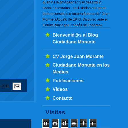
pueblos la prosperidad y el desarrollo
social necesarios. Los Estados europeos
deben constituirse en una federación' Jean
Monnet (Agosto de 1943. Discurso ante el
Comité Nacional Francés de Londres)
Bienvenid@s al Blog
Ciudadano Morante
CV Jorge Juan Morante
Ciudadano Morante en los
Medios
Publicaciones
e 2011
Vídeos
Contacto
Visitas
u
n
d
e
f
i