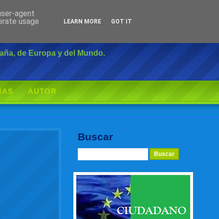
 user-agent
Inicio
|
Login
nerate usage
LEARN MORE
GOT IT
paña, de Europa y del Mundo.
MAS
AUTOR
Buscar