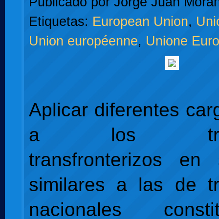
Publicado por
Jorge Juan Moran
Etiquetas:
European Union
,
Uni
Union européenne
,
Unione Eur
Aplicar diferentes car
a los traba
transfronterizos en 
similares a las de t
nacionales cons