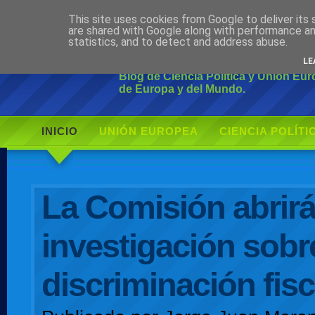
This site uses cookies from Google to deliver its 
Ciudadano Mo
are shared with Google along with performance an
statistics, and to detect and address abuse.
LE
Blog de Ciencia Política y Unión Eu
de Europa y del Mundo.
INICIO
UNIÓN EUROPEA
CIENCIA POLÍTI
AUTOR
La Comisión abrir
investigación sobr
discriminación fisc