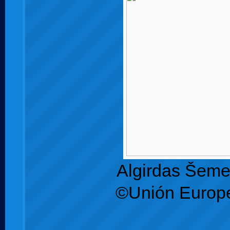
Algirdas Šeme
©Unión Europ