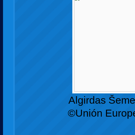
Algirdas Šeme
©Unión Europ