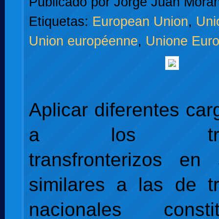
Publicado por
Jorge Juan Moran
Etiquetas:
European Union
,
Uni
Union européenne
,
Unione Eur
Aplicar diferentes car
a los traba
transfronterizos en 
similares a las de t
nacionales cons