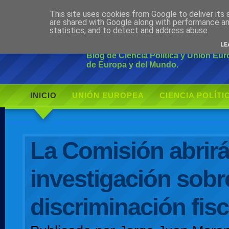
This site uses cookies from Google to deliver its 
Ciudadano Mo
are shared with Google along with performance an
statistics, and to detect and address abuse.
LE
Blog de Ciencia Política y Unión Eu
de Europa y del Mundo.
INICIO
UNIÓN EUROPEA
CIENCIA POLÍTI
AUTOR
La Comisión abrir
investigación sobr
discriminación fisc