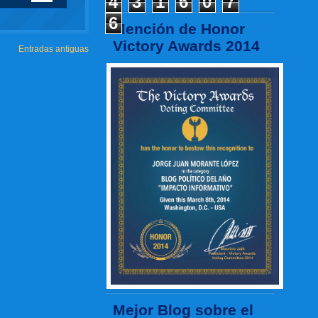
4
3
1
6
0
7
6
Mención de Honor
Victory Awards 2014
Entradas antiguas
Mejor Blog sobre el