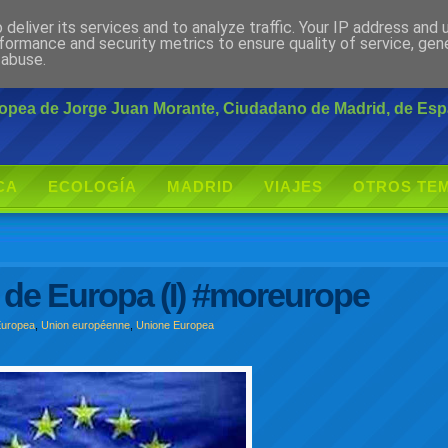
deliver its services and to analyze traffic. Your IP address and
rante
formance and security metrics to ensure quality of service, ge
 abuse.
uropea de Jorge Juan Morante, Ciudadano de Madrid, de Es
CA
ECOLOGÍA
MADRID
VIAJES
OTROS TE
o de Europa (I) #moreurope
Europea
,
Union européenne
,
Unione Europea