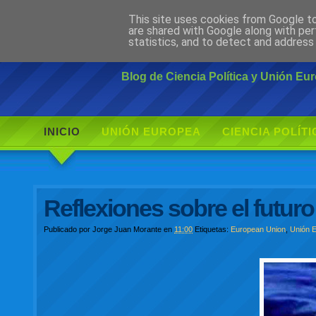
This site uses cookies from Google to 
Ciudadano Mo
are shared with Google along with per
statistics, and to detect and address
Blog de Ciencia Política y Unión E
INICIO
UNIÓN EUROPEA
CIENCIA POLÍTI
Reflexiones sobre el futur
Publicado por
Jorge Juan Morante
en
11:00
Etiquetas:
European Union
,
Unión 