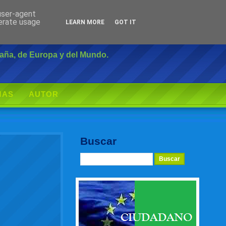
 user-agent
Inicio
|
Login
nerate usage
LEARN MORE
GOT IT
paña, de Europa y del Mundo.
MAS
AUTOR
Buscar