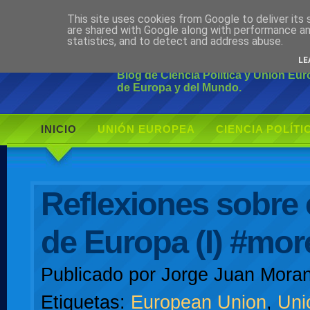
This site uses cookies from Google to deliver its 
Ciudadano Mo
are shared with Google along with performance an
statistics, and to detect and address abuse.
LE
Blog de Ciencia Política y Unión Eu
de Europa y del Mundo.
INICIO
UNIÓN EUROPEA
CIENCIA POLÍTI
AUTOR
Reflexiones sobre e
de Europa (I) #mo
Publicado por
Jorge Juan Moran
Etiquetas:
European Union
,
Uni