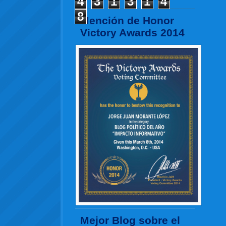
4
3
1
3
1
4
8
Mención de Honor
Victory Awards 2014
Mejor Blog sobre el