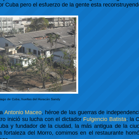
r Cuba pero el esfuerzo de la gente esta reconstruyendo
iago de Cuba, huellas del Huracán Sandy
 a
Antonio Maceo
, héroe de las guerras de independenc
o inició su lucha con el dictador
Fulgencio Batista
; la
uba y fundador de la ciudad, la más antigua de la ciu
la fortaleza del Morro, comimos en el restaurante hom