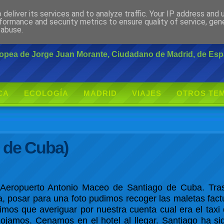
deliver its services and to analyze traffic. Your IP address and
rante
formance and security metrics to ensure quality of service, ge
 abuse.
uropea de Jorge Juan Morante, Ciudadano de Madrid, de Es
CA
ECOLOGÍA
MADRID
VIAJES
OTROS TE
o de Cuba)
Aeropuerto Antonio Maceo de Santiago de Cuba. Tras
da, posar para una foto pudimos recoger las maletas fa
imos que averiguar por nuestra cuenta cual era el taxi
lojamos. Cenamos en el hotel al llegar. Santiago ha s