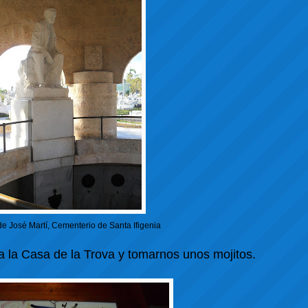
e José Martí, Cementerio de Santa Ifigenia
a la Casa de la Trova y tomarnos unos mojitos.