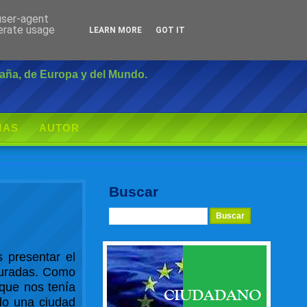
 user-agent
Inicio
|
Login
nerate usage
LEARN MORE
GOT IT
paña, de Europa y del Mundo.
MAS
AUTOR
Buscar
 presentar el
cturadas. Como
 que nos tenía
ido una ciudad