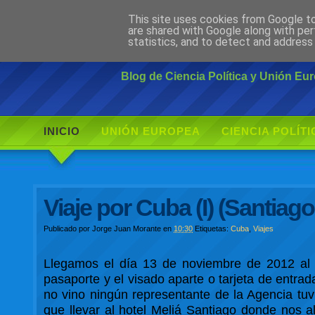
This site uses cookies from Google to 
Ciudadano Mo
are shared with Google along with per
statistics, and to detect and address
Blog de Ciencia Política y Unión E
INICIO
UNIÓN EUROPEA
CIENCIA POLÍTI
Viaje por Cuba (I) (Santiag
Publicado por
Jorge Juan Morante
en
10:30
Etiquetas:
Cuba
,
Viajes
Llegamos el día 13 de noviembre de 2012 al 
pasaporte y el visado aparte o tarjeta de entra
no vino ningún representante de la Agencia tuv
que llevar al hotel Meliá Santiago donde nos a