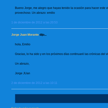
Bueno Jorge, me alegro que hayas tenido la ocasión para hacer este vi
provechoso. Un abrazo: emilio
1 de diciembre de 2012 a las 20:53
Jorge Juan Morante
dijo...
hola, Emilio
Gracias, lo ha sido y en los próximos días continuaré las crónicas del 
Un abrazo,
Jorge JUan
2 de diciembre de 2012 a las 10:11