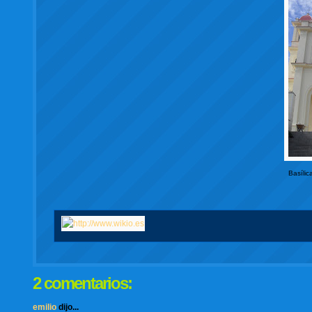
Basílic
2 comentarios:
emilio
dijo...