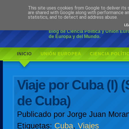
This site uses cookies from Google to deliver its 
Ciudadano Mo
are shared with Google along with performance an
statistics, and to detect and address abuse.
LE
Blog de Ciencia Política y Unión Eu
de Europa y del Mundo.
INICIO
UNIÓN EUROPEA
CIENCIA POLÍTI
AUTOR
Viaje por Cuba (I) 
de Cuba)
Publicado por
Jorge Juan Moran
Etiquetas:
Cuba
,
Viajes