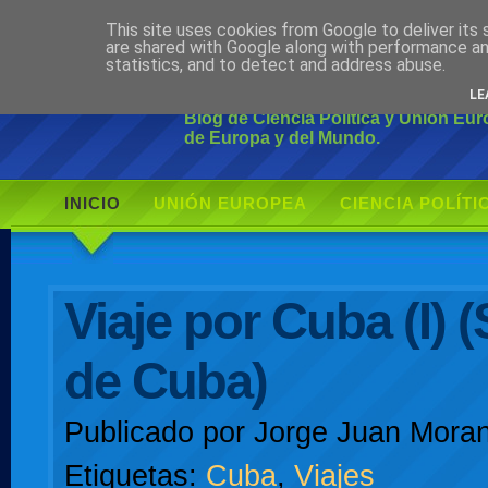
This site uses cookies from Google to deliver its 
Ciudadano Mo
are shared with Google along with performance an
statistics, and to detect and address abuse.
LE
Blog de Ciencia Política y Unión Eu
de Europa y del Mundo.
INICIO
UNIÓN EUROPEA
CIENCIA POLÍTI
AUTOR
Viaje por Cuba (I) 
de Cuba)
Publicado por
Jorge Juan Moran
Etiquetas:
Cuba
,
Viajes