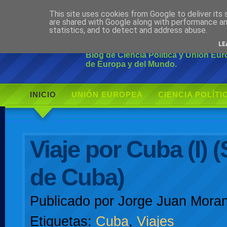
This site uses cookies from Google to deliver its 
Ciudadano Mo
are shared with Google along with performance an
statistics, and to detect and address abuse.
LE
Blog de Ciencia Política y Unión Eu
de Europa y del Mundo.
INICIO
UNIÓN EUROPEA
CIENCIA POLÍTI
AUTOR
Viaje por Cuba (I) 
de Cuba)
Publicado por
Jorge Juan Moran
Etiquetas:
Cuba
,
Viajes