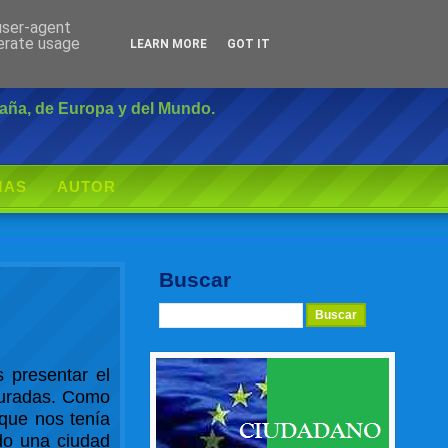
 user-agent
Inicio
|
Login
nerate usage
LEARN MORE
GOT IT
paña, de Europa y del Mundo.
MAS
AUTOR
Buscar
 presentar el
cturadas. Como
 que nos tenía
ido una ciudad