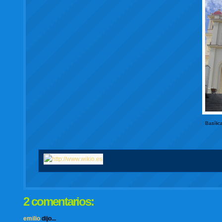
Basílic
2 comentarios:
emilio
dijo...