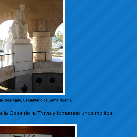
e José Martí, Cementerio de Santa Ifigenia
a la Casa de la Trova y tomarnos unos mojitos.