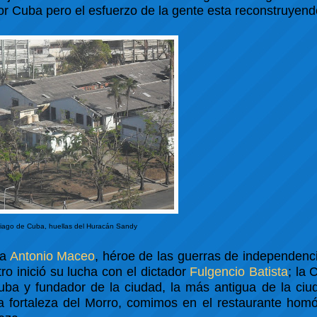
r Cuba pero el esfuerzo de la gente esta reconstruyendo
iago de Cuba, huellas del Huracán Sandy
 a
Antonio Maceo
, héroe de las guerras de independenc
o inició su lucha con el dictador
Fulgencio Batista
; la
uba y fundador de la ciudad, la más antigua de la ciu
la fortaleza del Morro, comimos en el restaurante hom