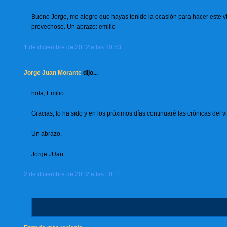
Bueno Jorge, me alegro que hayas tenido la ocasión para hacer este vi
provechoso. Un abrazo: emilio
1 de diciembre de 2012 a las 20:53
Jorge Juan Morante
dijo...
hola, Emilio
Gracias, lo ha sido y en los próximos días continuaré las crónicas del 
Un abrazo,
Jorge JUan
2 de diciembre de 2012 a las 10:11