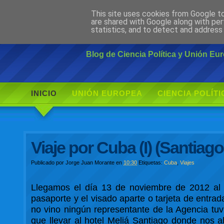
This site uses cookies from Google to 
Ciudadano Mo
are shared with Google along with per
statistics, and to detect and address
Blog de Ciencia Política y Unión E
INICIO
UNIÓN EUROPEA
CIENCIA POLÍTI
Viaje por Cuba (I) (Santiag
Publicado por
Jorge Juan Morante
en
10:30
Etiquetas:
Cuba
,
Viajes
Llegamos el día 13 de noviembre de 2012 al 
pasaporte y el visado aparte o tarjeta de entra
no vino ningún representante de la Agencia tuv
que llevar al hotel Meliá Santiago donde nos a