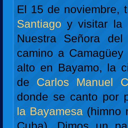
El 15 de noviembre, t
Santiago
y visitar la 
Nuestra Señora del
camino a Camagüey 
alto en Bayamo, la c
de
Carlos Manuel 
donde se canto por 
la Bayamesa
(himno n
Cuba). Dimos un pa