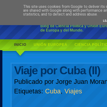
This site uses cookies from Google to deliver its 
Ciudadano Mo
are shared with Google along with performance an
statistics, and to detect and address abuse.
LE
Blog de Ciencia Política y Unión Eu
de Europa y del Mundo.
INICIO
UNIÓN EUROPEA
CIENCIA POLÍTI
AUTOR
Viaje por Cuba (II)
Publicado por
Jorge Juan Moran
Etiquetas:
Cuba
,
Viajes