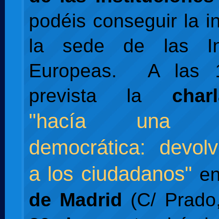
podéis conseguir la i
la sede de las Ins
Europeas. A las 1
prevista la
char
"hacía una fe
democrática: devol
a los ciudadanos"
en
de Madrid
(C/ Prado,