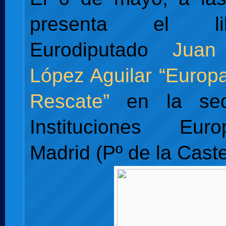
presenta el l
Eurodiputado
Juan
López Aguilar
“Europa
Rescate”
en la sed
Instituciones Eu
Madrid (Pº de la Caste