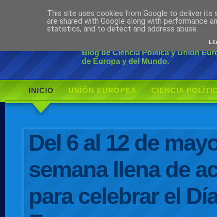
This site uses cookies from Google to deliver its 
Ciudadano Mo
are shared with Google along with performance an
statistics, and to detect and address abuse.
LE
Blog de Ciencia Política y Unión Eu
de Europa y del Mundo.
INICIO
UNIÓN EUROPEA
CIENCIA POLÍTI
AUTOR
Del 6 al 12 de may
semana llena de ac
para celebrar el Dí