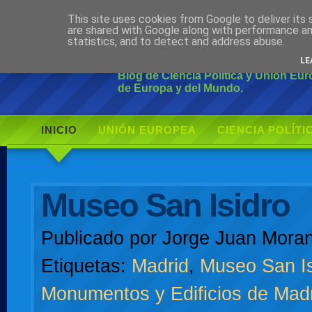
This site uses cookies from Google to deliver its 
Ciudadano Mo
are shared with Google along with performance an
statistics, and to detect and address abuse.
LE
Blog de Ciencia Política y Unión Eu
de Europa y del Mundo.
INICIO
UNIÓN EUROPEA
CIENCIA POLÍTI
AUTOR
Museo San Isidro
Publicado por
Jorge Juan Moran
Etiquetas:
Madrid
,
Museo San Is
Monumentos y Edificios de Mad