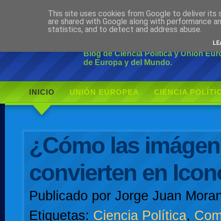
This site uses cookies from Google to deliver its 
Ciudadano Mo
are shared with Google along with performance an
statistics, and to detect and address abuse.
LE
Blog de Ciencia Política y Unión Eu
de Europa y del Mundo.
INICIO
UNIÓN EUROPEA
CIENCIA POLÍTI
AUTOR
¿Cómo las imágen
convierten en Ico
Publicado por
Jorge Juan Moran
Etiquetas:
Ciencia Política
,
Com