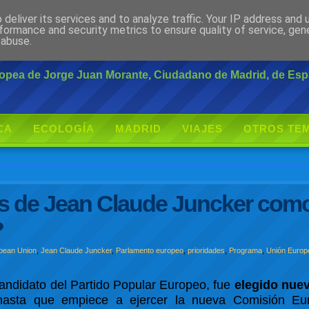
deliver its services and to analyze traffic. Your IP address and
rante
formance and security metrics to ensure quality of service, ge
 abuse.
uropea de Jorge Juan Morante, Ciudadano de Madrid, de Es
CA
ECOLOGÍA
MADRID
VIAJES
OTROS TE
es de Jean Claude Juncker com
?
pean Union
,
Jean Claude Juncker
,
Parlamento europeo
,
prioridades
,
Programa
,
Unión Europ
candidato del Partido Popular Europeo, fue
elegido nue
asta que empiece a ejercer la nueva Comisión Eur