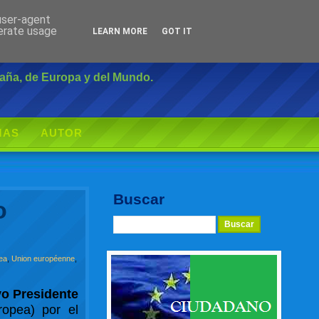
 user-agent
Inicio
|
Login
nerate usage
LEARN MORE
GOT IT
paña, de Europa y del Mundo.
MAS
AUTOR
Buscar
o
ea
,
Union européenne
,
vo Presidente
opea) por el