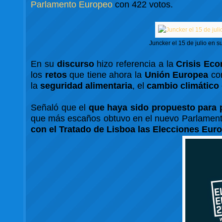
Parlamento Europeo
con 422 votos.
Juncker el 15 de julio en 
En su
discurso
hizo referencia a la
Crisis Eco
los
retos
que tiene ahora la
Unión Europea
co
la
seguridad alimentaria
, el
cambio climático
Señaló que el
que haya sido propuesto para p
que más escaños obtuvo en el nuevo Parlament
con el Tratado de Lisboa las Elecciones Eur