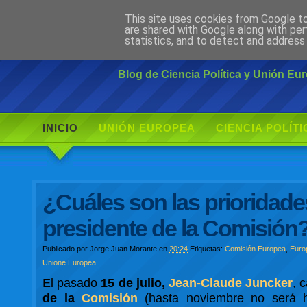
This site uses cookies from Google to 
Ciudadano Mo
are shared with Google along with per
statistics, and to detect and address
Blog de Ciencia Política y Unión E
INICIO
UNIÓN EUROPEA
CIENCIA POLÍTI
¿Cuáles son las prioridad
presidente de la Comisión
Publicado por
Jorge Juan Morante
en
20:24
Etiquetas:
Comisión Europea
,
Euro
Unione Europea
El pasado
15 de julio,
Jean-Claude Juncker
, 
de la
Comisión
(hasta noviembre no será h