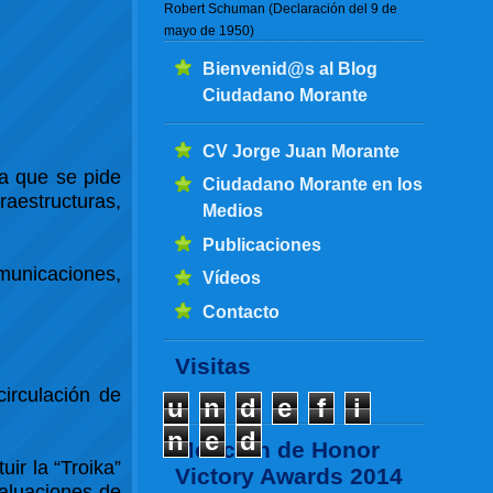
Robert Schuman (Declaración del 9 de
mayo de 1950)
Bienvenid@s al Blog
Ciudadano Morante
CV Jorge Juan Morante
la que se pide
Ciudadano Morante en los
raestructuras,
Medios
Publicaciones
municaciones,
Vídeos
Contacto
Visitas
circulación de
u
n
d
e
f
i
n
e
d
Mención de Honor
uir la “Troika”
Victory Awards 2014
aluaciones de