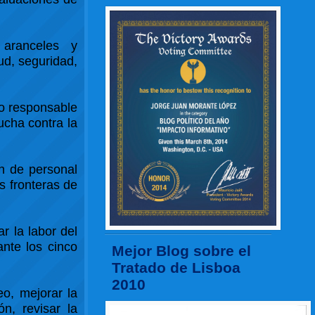
e aranceles y
ud, seguridad,
o responsable
ucha contra la
ón de personal
s fronteras de
ar la labor del
ante los cinco
Mejor Blog sobre el
Tratado de Lisboa
2010
eo, mejorar la
n, revisar la