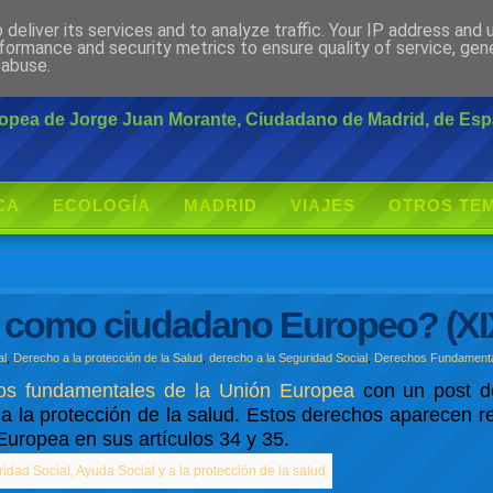
deliver its services and to analyze traffic. Your IP address and
rante
formance and security metrics to ensure quality of service, ge
 abuse.
uropea de Jorge Juan Morante, Ciudadano de Madrid, de Es
CA
ECOLOGÍA
MADRID
VIAJES
OTROS TE
 como ciudadano Europeo? (XI
al
,
Derecho a la protección de la Salud
,
derecho a la Seguridad Social
,
Derechos Fundament
hos fundamentales de la Unión Europea
con un post d
a la protección de la salud. Estos derechos aparecen r
uropea en sus artículos 34 y 35.