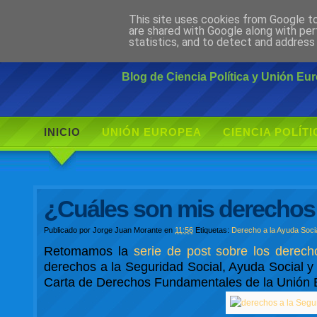
This site uses cookies from Google to 
Ciudadano Mo
are shared with Google along with per
statistics, and to detect and address
Blog de Ciencia Política y Unión E
INICIO
UNIÓN EUROPEA
CIENCIA POLÍTI
¿Cuáles son mis derechos
Publicado por
Jorge Juan Morante
en
11:56
Etiquetas:
Derecho a la Ayuda Soci
Retomamos la
serie de post sobre los derec
derechos a la Seguridad Social, Ayuda Social y 
Carta de Derechos Fundamentales de la Unión E