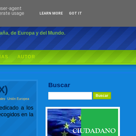
 user-agent
Inicio
|
Login
nerate usage
LEARN MORE
GOT IT
paña, de Europa y del Mundo.
MAS
AUTOR
Buscar
X)
ales
,
Unión Europea
edicado a los
ecogidos en la