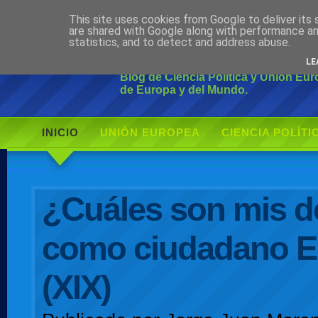
This site uses cookies from Google to deliver its 
Ciudadano Mo
are shared with Google along with performance an
statistics, and to detect and address abuse.
LE
Blog de Ciencia Política y Unión Eu
de Europa y del Mundo.
INICIO
UNIÓN EUROPEA
CIENCIA POLÍTI
AUTOR
¿Cuáles son mis d
como ciudadano 
(XIX)