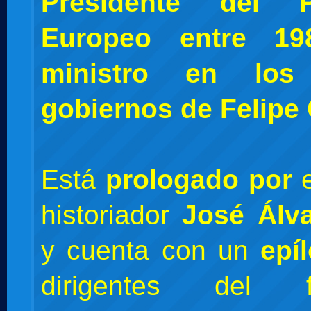
Presidente del P
Europeo entre 198
ministro en los
gobiernos de Felipe
Está
prologado por
e
historiador
José Álv
y cuenta con un
epí
dirigentes del fe