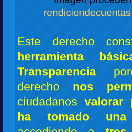
rendiciondecuentas
Este derecho cons
herramienta bás
Transparencia
porq
derecho
nos perm
ciudadanos
valorar
ha tomado una 
accediendo a
tres