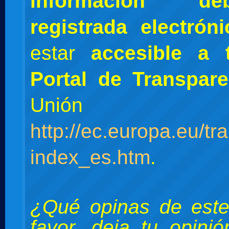
información d
registrada electró
estar
accesible a 
Portal
de Transpare
Unión Eur
http://ec.europa.eu/tr
index_es.htm
.
¿Qué opinas de este
favor, deja tu opini