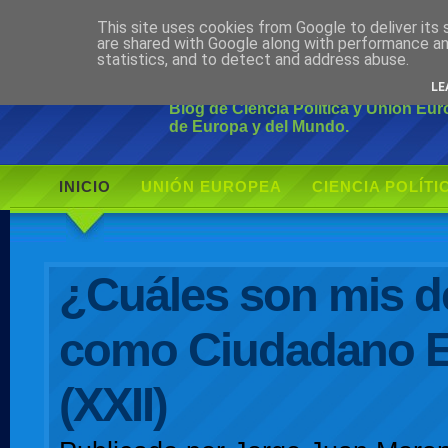
This site uses cookies from Google to deliver its 
Ciudadano Mo
are shared with Google along with performance an
statistics, and to detect and address abuse.
LE
Blog de Ciencia Política y Unión Eu
de Europa y del Mundo.
INICIO
UNIÓN EUROPEA
CIENCIA POLÍTI
AUTOR
¿Cuáles son mis d
como Ciudadano 
(XXII)