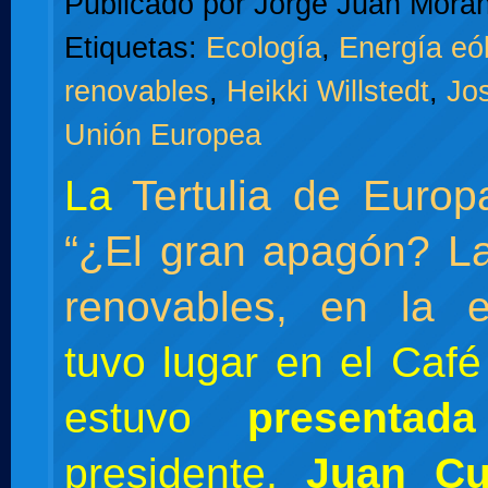
Publicado por
Jorge Juan Moran
Etiquetas:
Ecología
,
Energía eól
renovables
,
Heikki Willstedt
,
Jo
Unión Europea
La
Tertulia de Euro
“¿El gran apagón? L
renovables, en la e
tuvo lugar en el Café
estuvo
presentad
presidente,
Juan Cu