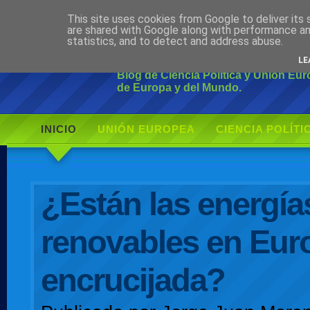
This site uses cookies from Google to deliver its 
Ciudadano Mo
are shared with Google along with performance an
statistics, and to detect and address abuse.
LE
Blog de Ciencia Política y Unión Eu
de Europa y del Mundo.
INICIO
UNIÓN EUROPEA
CIENCIA POLÍTI
AUTOR
¿Están las energía
renovables en Euro
encrucijada?