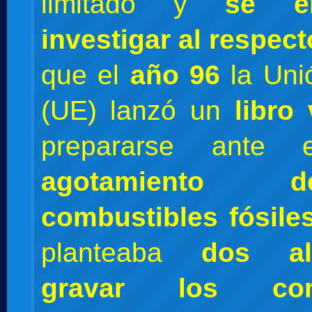
limitado y
se e
investigar al respect
que el
año 96
la Uni
(UE) lanzó un
libro
prepararse ante e
agotamiento
combustibles fósile
planteaba
dos alt
gravar los comb