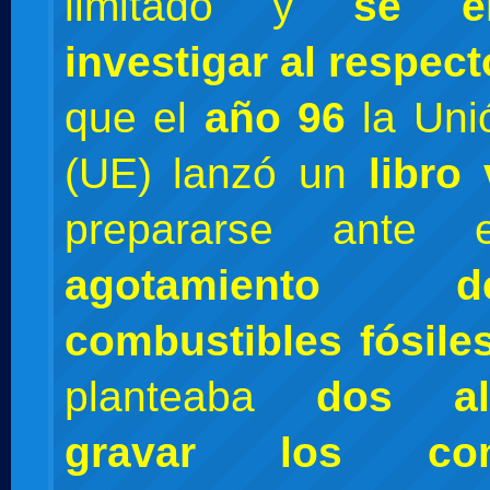
limitado y
se e
investigar al respect
que el
año 96
la Uni
(UE) lanzó un
libro
prepararse ante e
agotamiento
combustibles fósile
planteaba
dos alt
gravar los comb