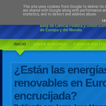
This site uses cookies from Google to deliver its 
Ciudadano Mo
are shared with Google along with performance an
statistics, and to detect and address abuse.
LE
Blog de Ciencia Política y Unión Eu
de Europa y del Mundo.
INICIO
UNIÓN EUROPEA
CIENCIA POLÍTI
AUTOR
¿Están las energía
renovables en Euro
encrucijada?