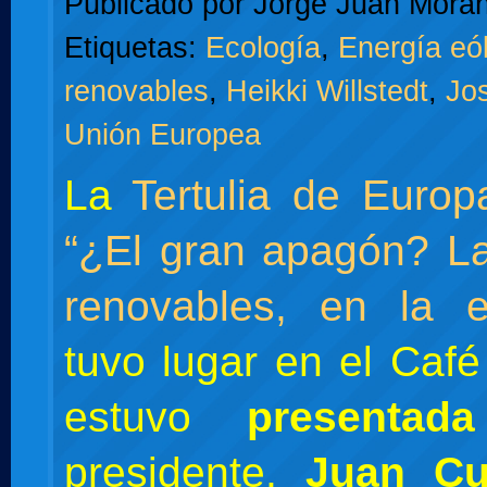
Publicado por
Jorge Juan Moran
Etiquetas:
Ecología
,
Energía eól
renovables
,
Heikki Willstedt
,
Jo
Unión Europea
La
Tertulia de Euro
“¿El gran apagón? L
renovables, en la e
tuvo lugar en el Café
estuvo
presentad
presidente,
Juan Cu