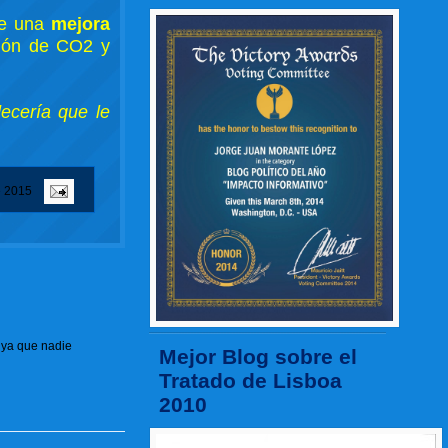
ne una
mejora
ción de CO2 y
ecería que le
e 2015
 ya que nadie
Mejor Blog sobre el
Tratado de Lisboa
2010