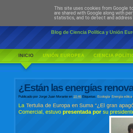
This site uses cookies from Google to 
Ciudadano Mo
are shared with Google along with per
statistics, and to detect and address
Blog de Ciencia Política y Unión E
INICIO
UNIÓN EUROPEA
CIENCIA POLÍTI
¿Están las energías renova
Publicado por
Jorge Juan Morante
en
10:46
Etiquetas:
Ecología
,
Energía eólica
La
Tertulia de Europa en Suma “¿El gran apagó
Comercial, estuvo
presentada por
su president