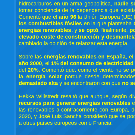
hidrocarburos en un arma geopolítica,
nadie s
tomar conciencia de la dependencia que existí
Comentó que el
año 96
la Unión Europea (UE) 
los combustibles fósiles
en la que planteaba
energías renovables
, y
se optó
, finalmente,
p
elevado coste de construcción y desmantel
cambiado la opinión de relanzar esta energía.
Sobre las
energías renovables en España
, e
año 2000
, el
1% del consumo de electricidad
del
20%
. Comentó que, como el viento no se 
la energía solar
porque desde determinado
demasiado alta
y se encontraron con que
no s
Hekka Willstredt resaltó que aunque, según d
recursos para generar energías renovables
e
las renovables a contracorriente con Europa, d
2020, y José Luis Sancha consideró que se podr
a otros países europeos como Francia.