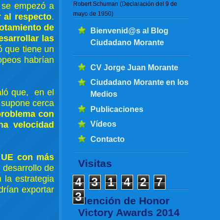
Robert Schuman (Declaración del 9 de
se empezó a
mayo de 1950)
 al respecto
.
otamiento de
Bienvenid@s al Blog
esarrollar las
Ciudadano Morante
 que tiene un
opeos habrían
CV Jorge Juan Morante
Ciudadano Morante en los
aló que, en el
Medios
o supone cerca
Publicaciones
problema con
Vídeos
na velocidad
Contacto
a UE con más
Visitas
l desarrollo de
 la estrategia
4
3
1
4
2
7
drían exportar
3
Mención de Honor
Victory Awards 2014