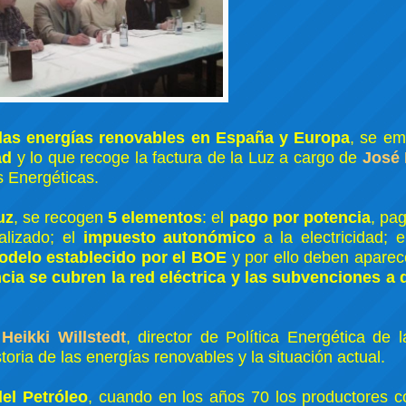
 las energías renovables en España y Europa
, se e
ad
y lo que recoge la factura de la Luz a cargo de
José 
s Energéticas.
uz
, se recogen
5 elementos
: el
pago por potencia
, pa
alizado; el
impuesto autonómico
a la electricidad; 
odelo establecido por el BOE
y por ello deben aparec
cia se cubren la red eléctrica y las subvenciones a
e
Heikki Willstedt
, director de Política Energética de 
istoria de las energías renovables y la situación actual.
del Petróleo
, cuando en los años 70 los productores co