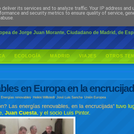
deliver its services and to analyze traffic. Your IP address and
rante
formance and security metrics to ensure quality of service, ge
 abuse.
uropea de Jorge Juan Morante, Ciudadano de Madrid, de Es
CA
ECOLOGÍA
MADRID
VIAJES
OTROS TE
bles en Europa en la encrucija
,
Energías renovables
,
Heikki Willstedt
,
José Luis Sancha
,
Unión Europea
n? Las energías renovables, en la encrucijada”
tuvo lu
e,
Juan Cuesta
, y el socio Luis Pintor.