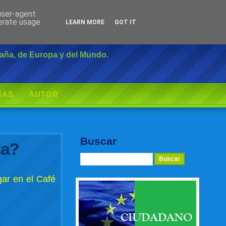
 user-agent
Inicio
|
Login
nerate usage
LEARN MORE
GOT IT
paña, de Europa y del Mundo.
MAS
AUTOR
Buscar
da?
gar en el Café