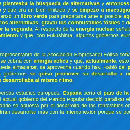
e planteaba la búsqueda de alternativas
y
entonces
a y que era un bien limitado y
se empezó a investigar
lanzó un
libro verde
para prepararse ante el posible
ag
dos alternativas
,
gravar los combustibles fósiles
o
d
or la segunda
. Al respecto de la
energía nuclear
señaló
amiento
y que, con Fukushima, algunos gobiernos eur
l representante de la Asociación Empresarial Eólica señ
se cubría con
energía eólica
y que,
actualmente
, est
puede almacenar, se aprovecha cuando hay. Habló del
s gobiernos
se quiso promover su desarrollo a u
e desarrollaba al mismo ritmo
.
iversos estudios europeos,
España
sería el
país de l
l actual gobierno del Partido Popular decidió paralizar e
onde se apuesta por el desarrollo de las renovables en
ían desarrollar más con la interconexión porque se po