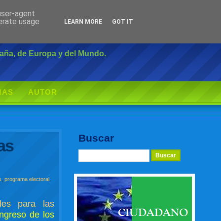
 user-agent
Inicio
|
Login
nerate usage
LEARN MORE
GOT IT
paña, de Europa y del Mundo.
MAS
AUTOR
Buscar
as
s
,
programa electoral
,
les para las
ongreso de los