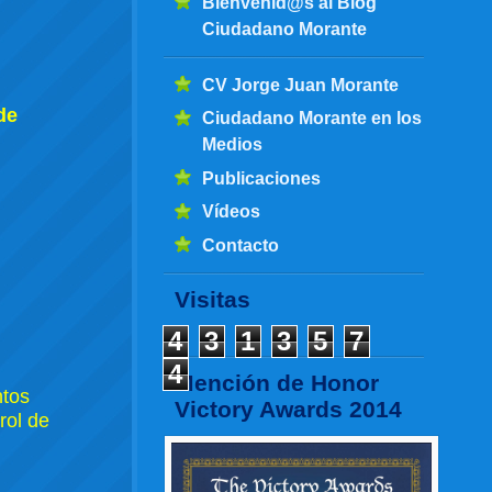
Bienvenid@s al Blog
Ciudadano Morante
CV Jorge Juan Morante
de
Ciudadano Morante en los
Medios
Publicaciones
Vídeos
Contacto
Visitas
4
3
1
3
5
7
4
Mención de Honor
ntos
Victory Awards 2014
rol de