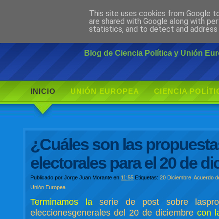
This site uses cookies from Google to 
Ciudadano Mo
are shared with Google along with per
statistics, and to detect and address
Blog de Ciencia Política y Unión E
INICIO
UNIÓN EUROPEA
CIENCIA POLÍTI
¿Cuáles son las propuesta
electorales para el 20 de di
Publicado por
Jorge Juan Morante
en
11:55
Etiquetas:
20 Diciembre
,
Acuerdo de
Unión Europea
Terminamos la
serie de post sobre laspr
eleccionesgenerales del 20 de diciembre
con la