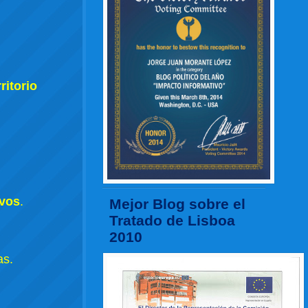
ritorio
ivos
.
Mejor Blog sobre el
Tratado de Lisboa
2010
as.