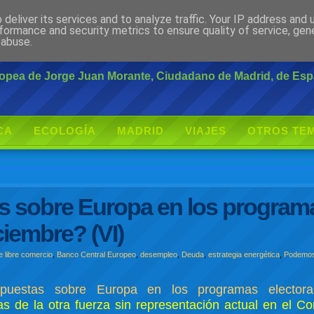
deliver its services and to analyze traffic. Your IP address and
rante
formance and security metrics to ensure quality of service, ge
 abuse.
uropea de Jorge Juan Morante, Ciudadano de Madrid, de Es
CA
ECOLOGÍA
MADRID
VIAJES
OTROS TE
s sobre Europa en los program
ciembre? (VI)
 libre comercio
,
Banco Central Europeo
,
desempleo
,
Deuda
,
estrategia energética
,
Podemo
opuestas sobre Europa en los programas electora
s de la otra fuerza sin representación actual en el C