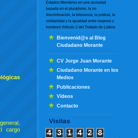
Estados Miembros en una sociedad
basada en el pluralismo, la no
discriminación, la tolerancia, la justicia, la
solidaridad y la igualdad entre mujeres y
hombres' Artículo 2 del Tratado de Lisboa
Bienvenid@s al Blog
Ciudadano Morante
CV Jorge Juan Morante
Ciudadano Morante en los
ológicas
Medios
Publicaciones
Vídeos
Contacto
Visitas
general,
El cargo
4
3
1
4
2
8