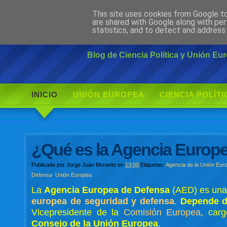
This site uses cookies from Google to 
Ciudadano Mo
are shared with Google along with per
statistics, and to detect and address
Blog de Ciencia Política y Unión E
INICIO
UNIÓN EUROPEA
CIENCIA POLÍTI
¿Qué es la Agencia Europe
Publicado por
Jorge Juan Morante
en
13:00
Etiquetas:
Agencia de la Unión Eur
Defensa
,
Unión Europea
La
Agencia Europea de Defensa
(AED) es un
europea de seguridad y defensa
.
Depende de
Vicepresidente de la
Comisión Europea
, car
Consejo de la Unión Europea
.