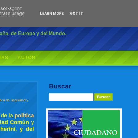
 user-agent
Inicio
|
Login
nerate usage
LEARN MORE
GOT IT
paña, de Europa y del Mundo.
MAS
AUTOR
Buscar
ítica de Seguridad y
 de la
política
ridad Común
y
herini
,
y del