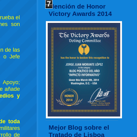
7
Mención de Honor
Victory Awards 2014
rueba el
ones son
ón de las
o o Jefe
y Apoyo;
se añade
edios y
de toda
Mejor Blog sobre el
militares
Tratado de Lisboa
rollo de