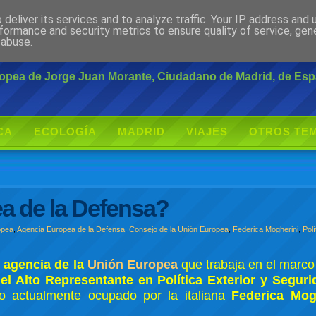
deliver its services and to analyze traffic. Your IP address and
rante
formance and security metrics to ensure quality of service, ge
 abuse.
uropea de Jorge Juan Morante, Ciudadano de Madrid, de Es
CA
ECOLOGÍA
MADRID
VIAJES
OTROS TE
a de la Defensa?
opea
,
Agencia Europea de la Defensa
,
Consejo de la Unión Europea
,
Federica Mogherini
,
Pol
a
agencia de la
Unión Europea
que trabaja en el marco
l Alto Representante en Política Exterior y Segu
go actualmente ocupado por la italiana
Federica Mog