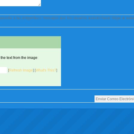
respuesta a las preguntas o mensajes que los usuarios quieran hacer llegar al aut
 the text from the image
:
[
Refresh Image
] [
What's This?
]