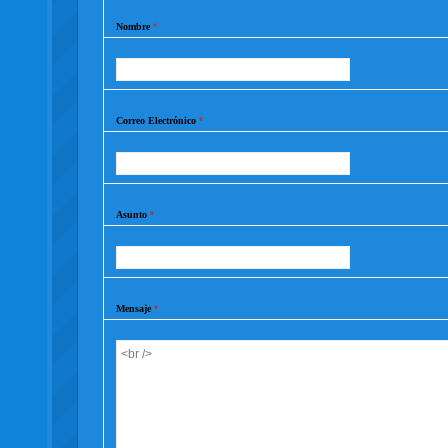
Nombre
*
Correo Electrónico
*
Asunto
*
Mensaje
*