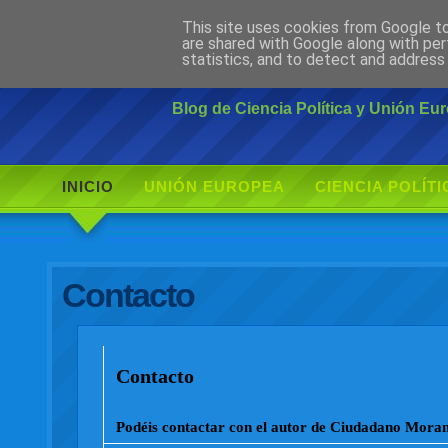
This site uses cookies from Google to 
Ciudadano Mo
are shared with Google along with per
statistics, and to detect and address
Blog de Ciencia Política y Unión E
INICIO
UNIÓN EUROPEA
CIENCIA POLÍTI
Contacto
Contacto
Podéis contactar con el autor de Ciudadano Morant