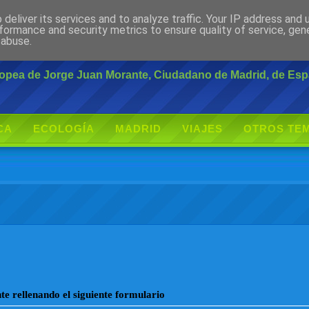
deliver its services and to analyze traffic. Your IP address and
rante
formance and security metrics to ensure quality of service, ge
 abuse.
uropea de Jorge Juan Morante, Ciudadano de Madrid, de Es
CA
ECOLOGÍA
MADRID
VIAJES
OTROS TE
e rellenando el siguiente formulario