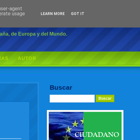
 user-agent
Inicio
|
Login
nerate usage
LEARN MORE
GOT IT
paña, de Europa y del Mundo.
MAS
AUTOR
Buscar