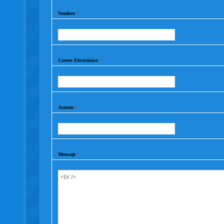
Nombre
*
Correo Electrónico
*
Asunto
*
Mensaje
*