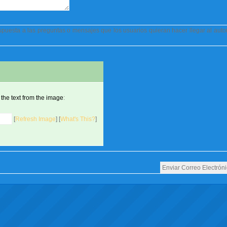
respuesta a las preguntas o mensajes que los usuarios quieran hacer llegar al aut
 the text from the image
:
[
Refresh Image
] [
What's This?
]