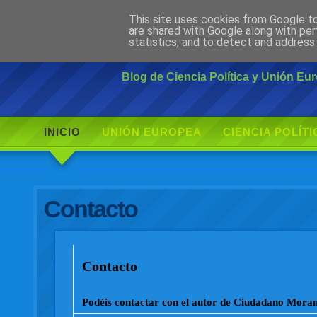
This site uses cookies from Google to 
Ciudadano Mo
are shared with Google along with per
statistics, and to detect and address
Blog de Ciencia Política y Unión E
INICIO
UNIÓN EUROPEA
CIENCIA POLÍTI
Contacto
Contacto
Podéis contactar con el autor de Ciudadano Morant