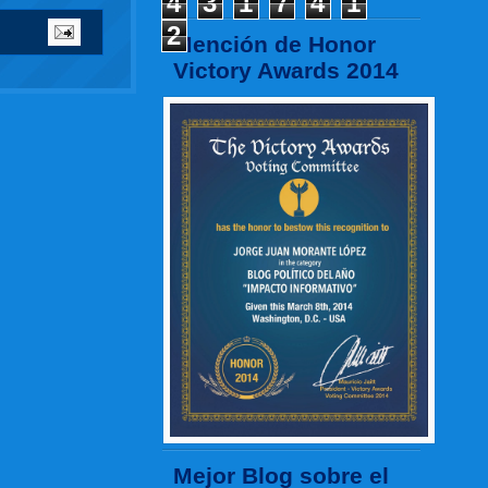
4
3
1
7
4
1
2
Mención de Honor
Victory Awards 2014
Mejor Blog sobre el