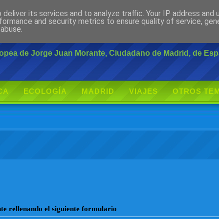
deliver its services and to analyze traffic. Your IP address and
rante
formance and security metrics to ensure quality of service, ge
 abuse.
uropea de Jorge Juan Morante, Ciudadano de Madrid, de Es
CA
ECOLOGÍA
MADRID
VIAJES
OTROS TE
e rellenando el siguiente formulario