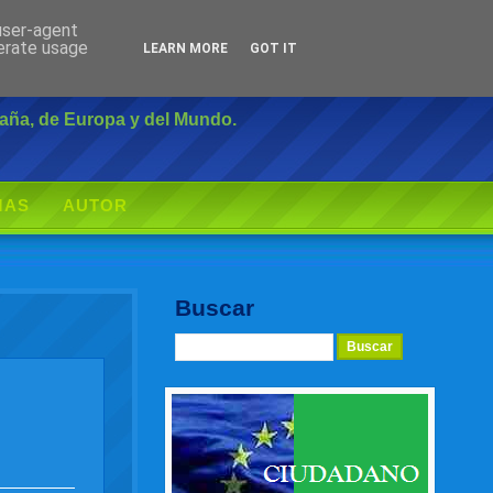
 user-agent
Inicio
|
Login
nerate usage
LEARN MORE
GOT IT
paña, de Europa y del Mundo.
MAS
AUTOR
Buscar