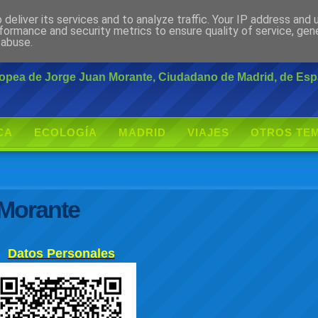
deliver its services and to analyze traffic. Your IP address and
rante
formance and security metrics to ensure quality of service, ge
 abuse.
uropea de Jorge Juan Morante, Ciudadano de Madrid, de Es
CA
ECOLOGÍA
MADRID
VIAJES
OTROS TE
 Morante
Datos Personales