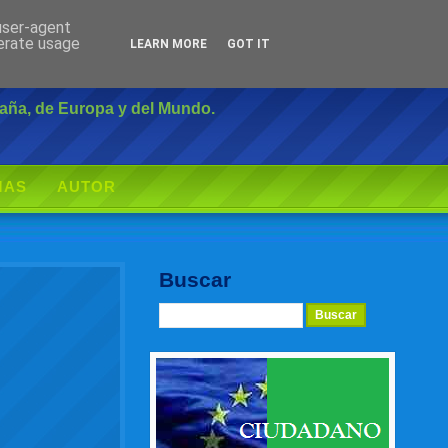
 user-agent
Inicio
|
Login
nerate usage
LEARN MORE
GOT IT
paña, de Europa y del Mundo.
MAS
AUTOR
Buscar