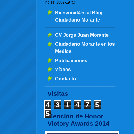
inglés, 1889-1975)
Bienvenid@s al Blog
Ciudadano Morante
CV Jorge Juan Morante
Ciudadano Morante en los
Medios
Publicaciones
Vídeos
Contacto
Visitas
4
3
1
4
7
5
5
Mención de Honor
Victory Awards 2014