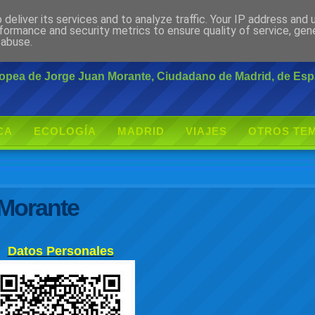
deliver its services and to analyze traffic. Your IP address and
rante
formance and security metrics to ensure quality of service, ge
 abuse.
uropea de Jorge Juan Morante, Ciudadano de Madrid, de Es
CA
ECOLOGÍA
MADRID
VIAJES
OTROS TE
 Morante
Datos Personales