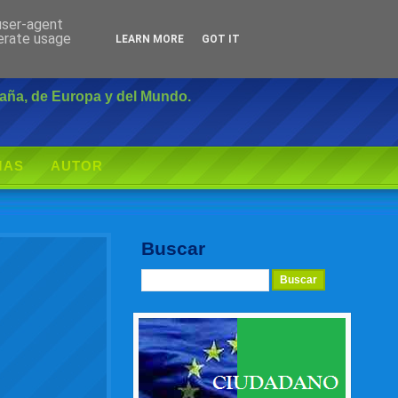
 user-agent
Inicio
|
Login
nerate usage
LEARN MORE
GOT IT
paña, de Europa y del Mundo.
MAS
AUTOR
Buscar