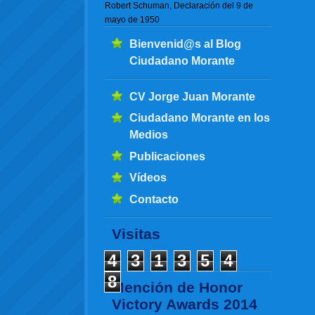
Robert Schuman, Declaración del 9 de
mayo de 1950
Bienvenid@s al Blog
Ciudadano Morante
CV Jorge Juan Morante
Ciudadano Morante en los
Medios
Publicaciones
Vídeos
Contacto
Visitas
4
3
1
3
5
4
8
Mención de Honor
Victory Awards 2014