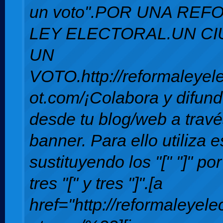
un voto".POR UNA REF
LEY ELECTORAL.UN C
UN
VOTO.http://reformaleyele
ot.com/¡Colabora y difun
desde tu blog/web a travé
banner. Para ello utiliza 
sustituyendo los "[" "]" por
tres "[" y tres "]".[a
href="http://reformaleyele