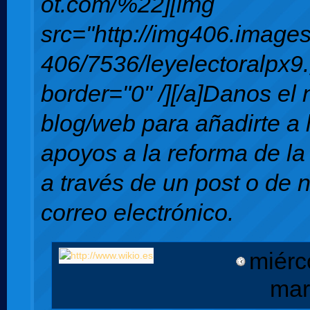
ot.com/%22][img
src="http://img406.image
406/7536/leyelectoralpx9.
border="0" /][/a]Danos el
blog/web para añadirte a l
apoyos a la reforma de la 
a través de un post o de 
correo electrónico.
miérc
mar