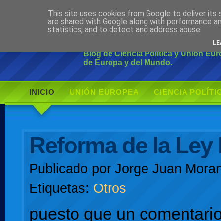
This site uses cookies from Google to deliver its 
Ciudadano Mo
are shared with Google along with performance an
statistics, and to detect and address abuse.
LE
Blog de Ciencia Política y Unión Eu
de Europa y del Mundo.
INICIO
UNIÓN EUROPEA
CIENCIA POLÍTI
AUTOR
Reforma de la Ley 
Publicado por
Jorge Juan Moran
Etiquetas:
Otros
puesto que un comentari