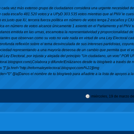
ez más extenso grupo de ciudadanos considera una urgente necesidad dem
este cada escaño 481.520 votos y a UPyD 303.535 votos mientras que al PNV le cue
 es justo que IU, tercera fuerza política en número de votos tenga 2 escaños y CI
tica en número de votos alcance únicamente 1 asiento en el Parlamento y el PNV
adanos emitida en las urnas, escamotea la representatividad y proporcionalidad de
 votantes que observan como su voto no vale nada en virtud de una Ley Electoral ca
rofunda reflexión sobre el tema desvinculada de sus intereses partidistas, coyunt
ociedad representando a una mayoría deseosa de un cambio que permita que el vo
l Ley Electoral, por injusta y alejada del principio "Un ciudadano, un voto".P
.blogspot.com/¡Colabora y difunde!Enlázanos desde tu blog/web a través de n
 tres "]".[a href="http://reformaleyelectoral.blogspot.com/%22][img
r="0" /][/a]Danos el nombre de tu blog/web para añadirte a la lista de apoyos a la
miércoles, 19 de marzo d