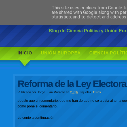
This site uses cookies from Google to 
Ciudadano Mo
are shared with Google along with per
statistics, and to detect and address
Blog de Ciencia Política y Unión E
INICIO
UNIÓN EUROPEA
CIENCIA POLÍTI
Reforma de la Ley Electora
Publicado por
Jorge Juan Morante
en
20:16
Etiquetas:
Otros
puesto que un comentario, que me han dejado no se ajusta al tema que
como pone el comentario.
Lo copio a continuación: