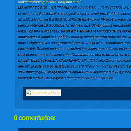
http://reformaleyelectoral.blogspot.com/
MANIFIESTO POR LA REFORMA DE LA ACTUAL LEY ELECTORALUn cada v
la actual Ley Electoral.No es de justicia que a Izquierda Unida le cu
50.541, a Nafarroa Bai 62.073, al PSOE 65.470 y al PP 66.470 votos.No
menos obtenga 10 diputados.No es justo que UPyD, quinta fuerza polí
votos consiga 6 escaños.Este sistema adultera la voluntad de los ciud
multipartidista como el español y burla el deseo de gran parte de los
tanto:Exigimos a las dos grandes formaciones políticas españolas una p
electorales.Reclamamos que escuchen las voces que se alzan en la s
ciudadanos tenga el mismo valor.Demandamos una reforma de la actua
LA LEY ELECTORAL.UN CIUDADANO, UN VOTO.http://reformaleyelectoral
ello utiliza este código sustituyendo los "[" "]" por "<" ">", hay tres "[" y
src="http://img406.imageshack.us/img406/7536/leyelectoralpx9.gif" borde
electoral a través de un post o de nuestro correo electrónico.
0 comentarios: