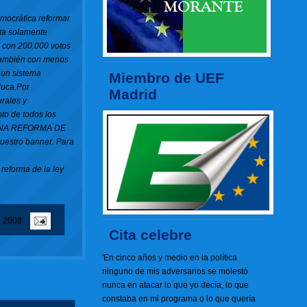
ocrática reformar
sta solamente
U con 200.000 votos
 también con menos
 un sistema
Miembro de UEF
duca.Por
Madrid
urales y
to de todos los
OR UNA REFORMA DE
uestro banner. Para
 reforma de la ley
e 2008
Cita celebre
'En cinco años y medio en la política
ninguno de mis adversarios se molestó
nunca en atacar lo que yo decía, lo que
constaba en mi programa o lo que quería