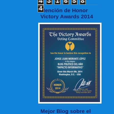
4
3
1
6
5
8
4
Mención de Honor
Victory Awards 2014
Mejor Blog sobre el