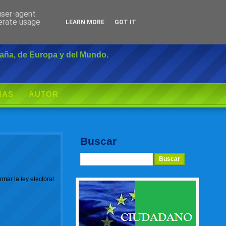
 user-agent
Inicio
|
Login
nerate usage
LEARN MORE
GOT IT
paña, de Europa y del Mundo.
MAS
AUTOR
Buscar
ar la ley electoral