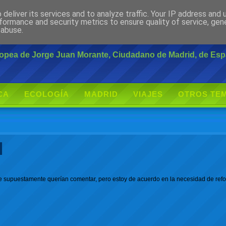
deliver its services and to analyze traffic. Your IP address and
rante
formance and security metrics to ensure quality of service, ge
 abuse.
uropea de Jorge Juan Morante, Ciudadano de Madrid, de Es
CA
ECOLOGÍA
MADRID
VIAJES
OTROS TE
l
 supuestamente querían comentar, pero estoy de acuerdo en la necesidad de reform