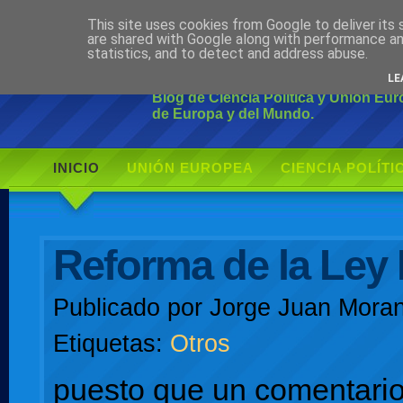
This site uses cookies from Google to deliver its 
Ciudadano Mo
are shared with Google along with performance an
statistics, and to detect and address abuse.
LE
Blog de Ciencia Política y Unión Eu
de Europa y del Mundo.
INICIO
UNIÓN EUROPEA
CIENCIA POLÍTI
AUTOR
Reforma de la Ley 
Publicado por
Jorge Juan Moran
Etiquetas:
Otros
puesto que un comentari