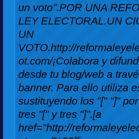
un voto".POR UNA REF
LEY ELECTORAL.UN C
UN
VOTO.http://reformaleyele
ot.com/¡Colabora y difun
desde tu blog/web a travé
banner. Para ello utiliza 
sustituyendo los "[" "]" por
tres "[" y tres "]".[a
href="http://reformaleyele