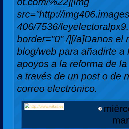
ot.com/%22][img
src="http://img406.image
406/7536/leyelectoralpx9.
border="0" /][/a]Danos el
blog/web para añadirte a l
apoyos a la reforma de la 
a través de un post o de 
correo electrónico.
miérc
mar