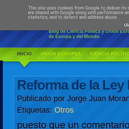
This site uses cookies from Google to deliver its 
Ciudadano Mo
are shared with Google along with performance an
statistics, and to detect and address abuse.
LE
Blog de Ciencia Política y Unión Eu
de Europa y del Mundo.
INICIO
UNIÓN EUROPEA
CIENCIA POLÍTI
AUTOR
Reforma de la Ley 
Publicado por
Jorge Juan Moran
Etiquetas:
Otros
puesto que un comentari