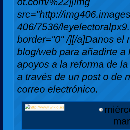
ot.com/%22][img
src="http://img406.image
406/7536/leyelectoralpx9.
border="0" /][/a]Danos el
blog/web para añadirte a l
apoyos a la reforma de la 
a través de un post o de 
correo electrónico.
miérc
mar