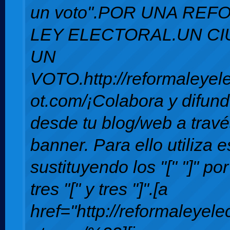
un voto".POR UNA REF
LEY ELECTORAL.UN C
UN
VOTO.http://reformaleyele
ot.com/¡Colabora y difun
desde tu blog/web a travé
banner. Para ello utiliza 
sustituyendo los "[" "]" por
tres "[" y tres "]".[a
href="http://reformaleyele