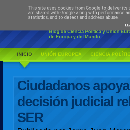
This site uses cookies from Google to deliver its 
Ciudadano Mo
are shared with Google along with performance an
statistics, and to detect and address abuse.
LE
Blog de Ciencia Política y Unión Eu
de Europa y del Mundo.
INICIO
UNIÓN EUROPEA
CIENCIA POLÍTI
AUTOR
Ciudadanos apoya 
decisión judicial rel
SER