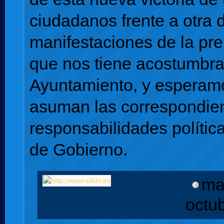
ciudadanos frente a otra 
manifestaciones de la pre
que nos tiene acostumbra
Ayuntamiento, y esperam
asuman las correspondie
responsabilidades polític
de Gobierno.
ma
octu