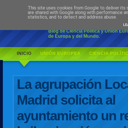
This site uses cookies from Google to deliver its 
Ciudadano Mo
are shared with Google along with performance an
statistics, and to detect and address abuse.
LE
Blog de Ciencia Política y Unión Eu
de Europa y del Mundo.
INICIO
UNIÓN EUROPEA
CIENCIA POLÍTI
AUTOR
La agrupación Loc
Madrid solicita al
ayuntamiento un r