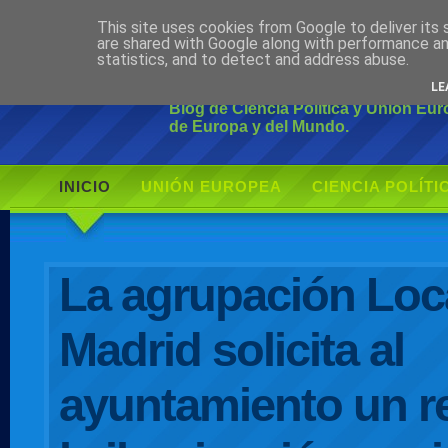
This site uses cookies from Google to deliver its 
Ciudadano Mo
are shared with Google along with performance an
statistics, and to detect and address abuse.
LE
Blog de Ciencia Política y Unión Eu
de Europa y del Mundo.
INICIO
UNIÓN EUROPEA
CIENCIA POLÍTI
AUTOR
La agrupación Loc
Madrid solicita al
ayuntamiento un r