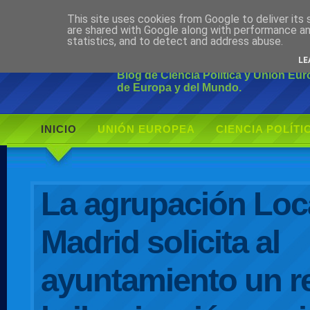
This site uses cookies from Google to deliver its 
Ciudadano Mo
are shared with Google along with performance an
statistics, and to detect and address abuse.
LE
Blog de Ciencia Política y Unión Eu
de Europa y del Mundo.
INICIO
UNIÓN EUROPEA
CIENCIA POLÍTI
AUTOR
La agrupación Loc
Madrid solicita al
ayuntamiento un r