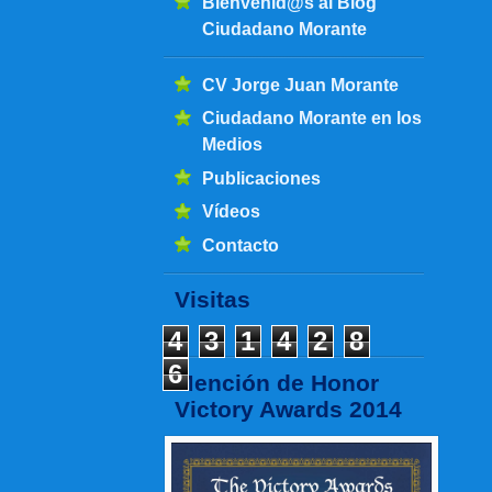
Bienvenid@s al Blog
Ciudadano Morante
CV Jorge Juan Morante
Ciudadano Morante en los
Medios
Publicaciones
Vídeos
Contacto
Visitas
4
3
1
4
2
8
6
Mención de Honor
Victory Awards 2014