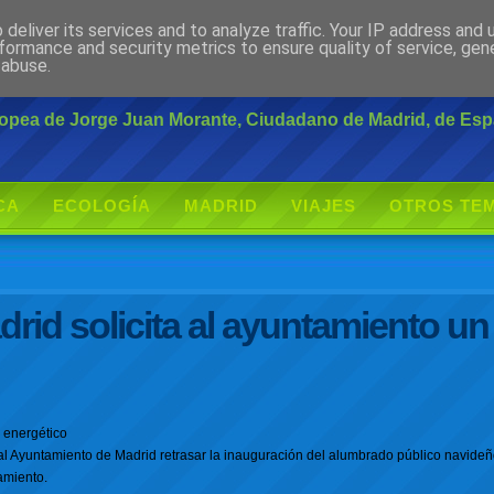
deliver its services and to analyze traffic. Your IP address and
rante
formance and security metrics to ensure quality of service, ge
 abuse.
uropea de Jorge Juan Morante, Ciudadano de Madrid, de Es
CA
ECOLOGÍA
MADRID
VIAJES
OTROS TE
rid solicita al ayuntamiento un
 energético
al Ayuntamiento de Madrid retrasar la inauguración del alumbrado público navideñ
amiento.