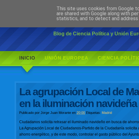
This site uses cookies from Google to 
Ciudadano Mo
are shared with Google along with per
statistics, and to detect and address
Blog de Ciencia Política y Unión E
INICIO
UNIÓN EUROPEA
CIENCIA POLÍTI
La agrupación Local de Mad
en la iluminación navideña
Publicado por
Jorge Juan Morante
en
20:00
Etiquetas:
Madrid
Ciudadanos solicita retrasar el iluminado navideño en busca de ahorro
La Agrupación Local de Ciudadanos-Partido de la Ciudadanía solicita 
ahorro energético, y de este modo, controlar el gasto público del Ayunt