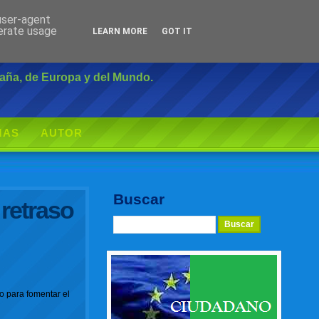
 user-agent
Inicio
|
Login
nerate usage
LEARN MORE
GOT IT
paña, de Europa y del Mundo.
MAS
AUTOR
Buscar
 retraso
o para fomentar el